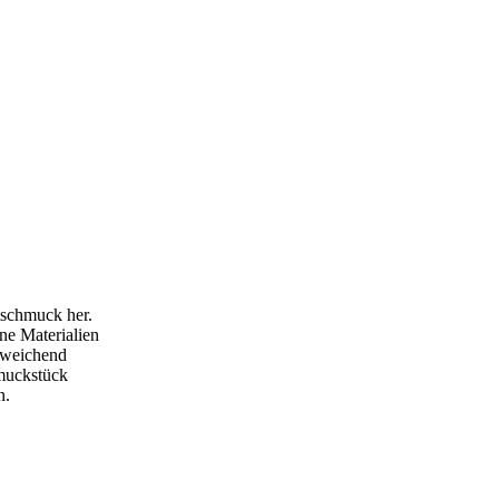
tschmuck her.
ne Materialien
bweichend
hmuckstück
n.